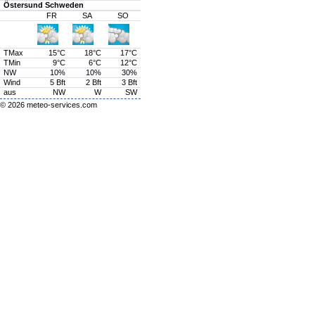
Östersund Schweden
FR
SA
SO
TMax
15°C
18°C
17°C
TMin
9°C
6°C
12°C
NW
10%
10%
30%
Wind
5 Bft
2 Bft
3 Bft
aus
NW
W
SW
© 2026
meteo-services.com